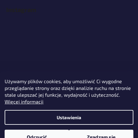
Instagram
Używamy plików cookies, aby umożliwić Ci wygodne
przeglądanie strony oraz dzięki analizie ruchu na stronie
Śledź na Instagramie
stale ulepszać jej funkcje, wydajność i użyteczność.
Więcej informacji
Ustawienia
Opracował Shoptet
Odrzucić
Zgadzam się