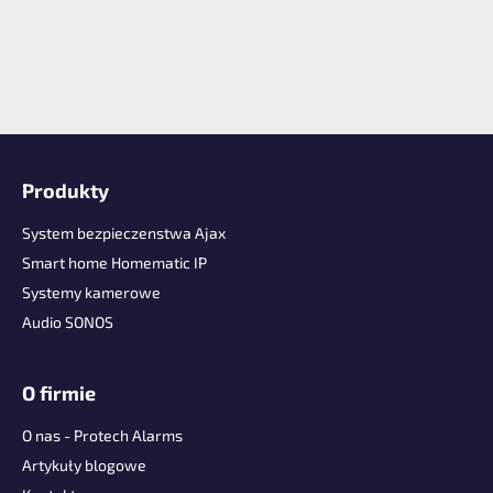
S
t
Produkty
o
p
System bezpieczenstwa Ajax
k
Smart home Homematic IP
a
Systemy kamerowe
Audio SONOS
O firmie
O nas - Protech Alarms
Artykuły blogowe