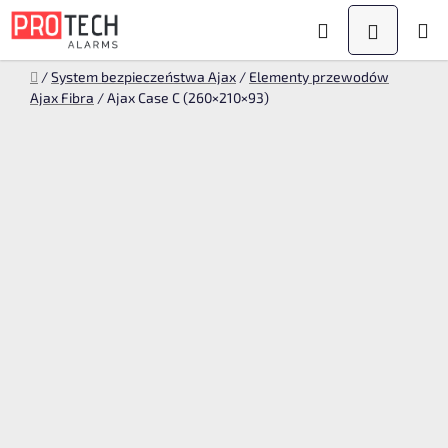
Przejść
Szukaj
KOSZYK
do
treści
Home
/
System bezpieczeństwa Ajax
/
Elementy przewodów
Ajax Fibra
/
Ajax Case C (260×210×93)