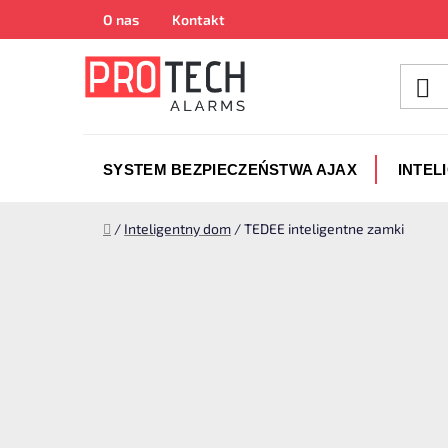
Przejść
O nas
Kontakt
do
treści
SYSTEM BEZPIECZEŃSTWA AJAX
INTEL
Home
/
Inteligentny dom
/
TEDEE inteligentne zamki