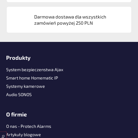
Darmowa dostawa dla wszystkich
zamówień powyżej 250 PLN
S
t
Produkty
o
p
System bezpieczenstwa Ajax
k
Smart home Homematic IP
a
Systemy kamerowe
Audio SONOS
O firmie
O nas - Protech Alarms
Artykuły blogowe