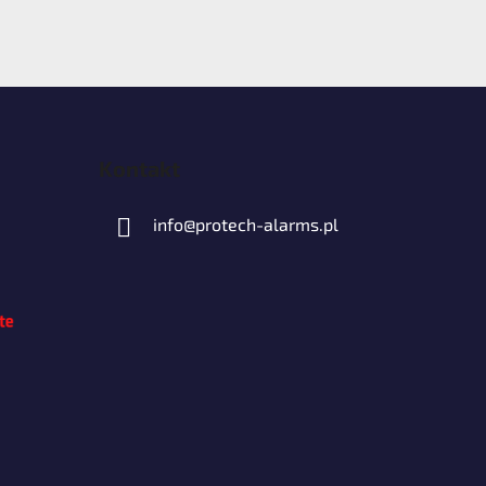
Kontakt
info
@
protech-alarms.pl