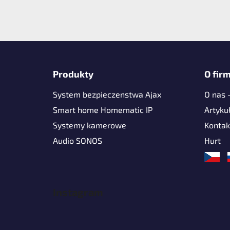
S
t
Produkty
O firm
o
System bezpieczenstwa Ajax
O nas 
p
k
Smart home Homematic IP
Artyku
a
Systemy kamerowe
Kontak
Audio SONOS
Hurt
Instagram