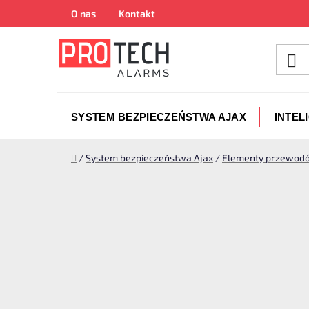
Przejść
O nas
Kontakt
do
treści
SYSTEM BEZPIECZEŃSTWA AJAX
INTEL
Home
/
System bezpieczeństwa Ajax
/
Elementy przewodó