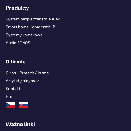
t
Produkty
o
p
System bezpieczenstwa Ajax
k
Smart home Homematic IP
a
Systemy kamerowe
Audio SONOS
O firmie
O nas - Protech Alarms
Artykuły blogowe
Kontakt
Hurt
Ważne linki