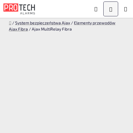
Przejść
Szukaj
KOSZYK
do
treści
Home
/
System bezpieczeństwa Ajax
/
Elementy przewodów
Ajax Fibra
/
Ajax MultiRelay Fibra