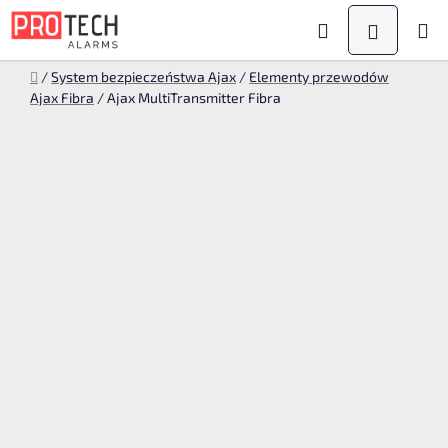
Przejść
Szukaj
KOSZYK
do
treści
Home
/
System bezpieczeństwa Ajax
/
Elementy przewodów
Ajax Fibra
/
Ajax MultiTransmitter Fibra