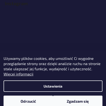
Instagram
Używamy plików cookies, aby umożliwić Ci wygodne
przeglądanie strony oraz dzięki analizie ruchu na stronie
Śledź na Instagramie
stale ulepszać jej funkcje, wydajność i użyteczność.
Więcej informacji
Ustawienia
Opracował Shoptet
Odrzucić
Zgadzam się
Copyright 2026
Protech Alarms
. Wszystkie prawa zastrzeżone.