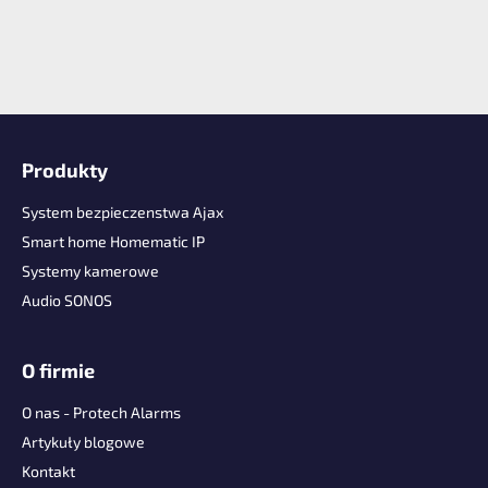
S
t
Produkty
o
p
System bezpieczenstwa Ajax
k
Smart home Homematic IP
a
Systemy kamerowe
Audio SONOS
O firmie
O nas - Protech Alarms
Artykuły blogowe
Kontakt