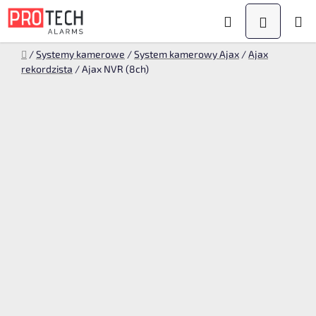
Przejść
Szukaj
KOSZYK
do
treści
Home
/
Systemy kamerowe
/
System kamerowy Ajax
/
Ajax
rekordzista
/
Ajax NVR (8ch)