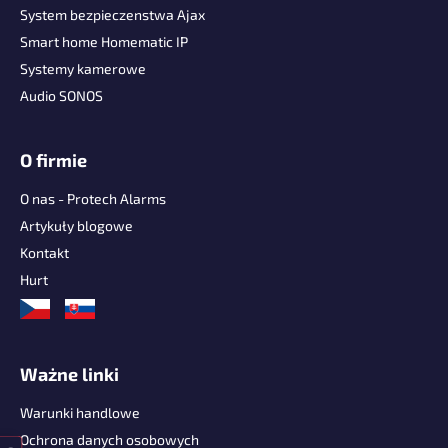
p
System bezpieczenstwa Ajax
k
Smart home Homematic IP
a
Systemy kamerowe
Audio SONOS
O firmie
O nas - Protech Alarms
Artykuły blogowe
Kontakt
Hurt
Ważne linki
Warunki handlowe
Ochrona danych osobowych