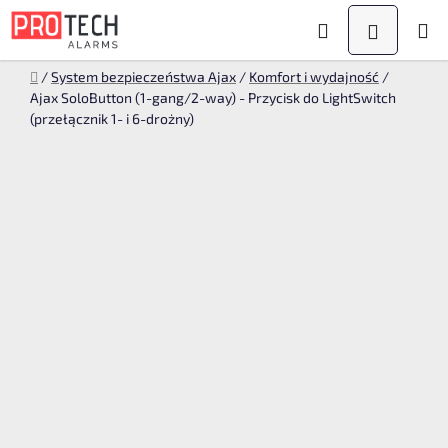
Przejść
Szukaj
KOSZYK
do
treści
Home
/
System bezpieczeństwa Ajax
/
Komfort i wydajność
/
Ajax SoloButton (1-gang/2-way) - Przycisk do LightSwitch
(przełącznik 1- i 6-drożny)