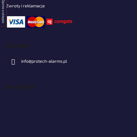
Opinie o sklepie
Zwroty i reklamacje
Kontakt
info
@
protech-alarms.pl
Instagram