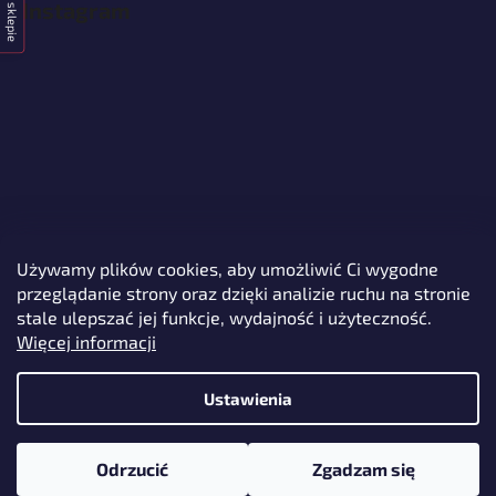
Instagram
Używamy plików cookies, aby umożliwić Ci wygodne
przeglądanie strony oraz dzięki analizie ruchu na stronie
Śledź na Instagramie
stale ulepszać jej funkcje, wydajność i użyteczność.
Więcej informacji
Ustawienia
Opracował Shoptet
Odrzucić
Zgadzam się
Copyright 2026
Protech Alarms
. Wszystkie prawa zastrzeżone.