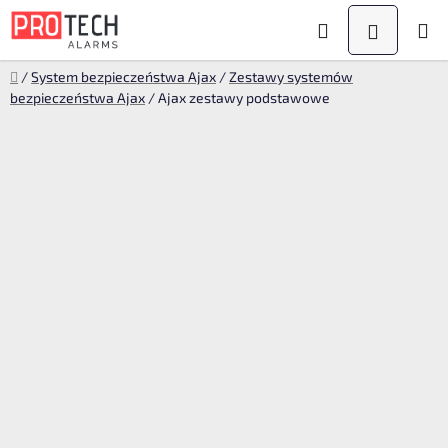
Przejść
Szukaj
KOSZYK
do
treści
Home
/
System bezpieczeństwa Ajax
/
Zestawy systemów
bezpieczeństwa Ajax
/
Ajax zestawy podstawowe