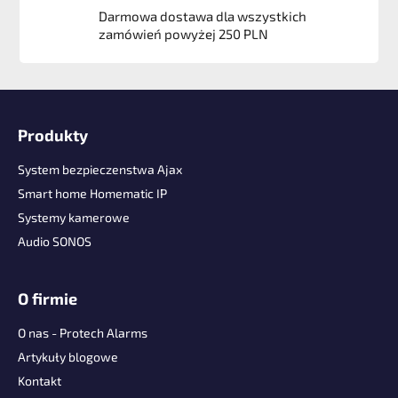
Darmowa dostawa dla wszystkich
zamówień powyżej 250 PLN
S
t
Produkty
o
p
System bezpieczenstwa Ajax
k
Smart home Homematic IP
a
Systemy kamerowe
Audio SONOS
O firmie
O nas - Protech Alarms
Artykuły blogowe
Kontakt