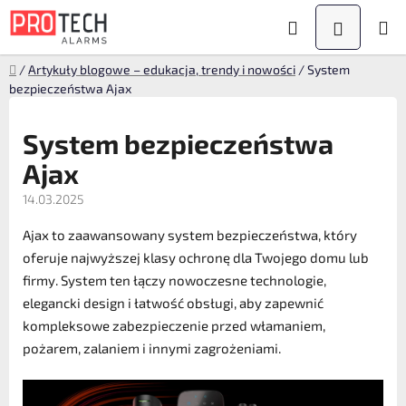
Przejść
Szukaj
KOSZYK
do
treści
Home
/
Artykuły blogowe – edukacja, trendy i nowości
/
System
bezpieczeństwa Ajax
System bezpieczeństwa
Ajax
14.03.2025
Ajax to zaawansowany system bezpieczeństwa, który
oferuje najwyższej klasy ochronę dla Twojego domu lub
firmy. System ten łączy nowoczesne technologie,
elegancki design i łatwość obsługi, aby zapewnić
kompleksowe zabezpieczenie przed włamaniem,
pożarem, zalaniem i innymi zagrożeniami.