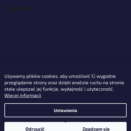
Instagram
Używamy plików cookies, aby umożliwić Ci wygodne
przeglądanie strony oraz dzięki analizie ruchu na stronie
Śledź na Instagramie
stale ulepszać jej funkcje, wydajność i użyteczność.
Więcej informacji
Ustawienia
Opracował Shoptet
Odrzucić
Zgadzam się
Copyright 2026
Protech Alarms
. Wszystkie prawa zastrzeżone.