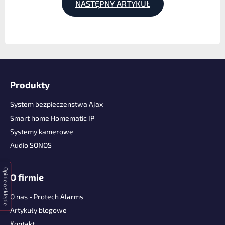
NASTĘPNY ARTYKUŁ
S
t
Produkty
o
p
System bezpieczenstwa Ajax
k
Smart home Homematic IP
a
Systemy kamerowe
Audio SONOS
Opinie o sklepie
O firmie
O nas - Protech Alarms
Artykuły blogowe
Kontakt