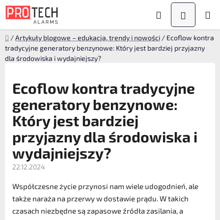
Przejść
Szukaj
KOSZYK
do
treści
Home
/
Artykuły blogowe – edukacja, trendy i nowości
/
Ecoflow kontra
tradycyjne generatory benzynowe: Który jest bardziej przyjazny
dla środowiska i wydajniejszy?
Ecoflow kontra tradycyjne
generatory benzynowe:
Który jest bardziej
przyjazny dla środowiska i
wydajniejszy?
22.12.2024
Współczesne życie przynosi nam wiele udogodnień, ale
także naraża na przerwy w dostawie prądu. W takich
czasach niezbędne są zapasowe źródła zasilania, a