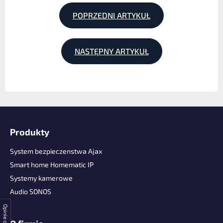
POPRZEDNI ARTYKUŁ
NASTĘPNY ARTYKUŁ
S
t
Produkty
o
p
System bezpieczenstwa Ajax
k
Smart home Homematic IP
a
Systemy kamerowe
Audio SONOS
Opinie o sklepie