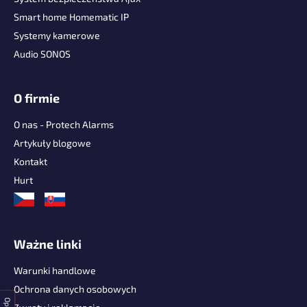
k
Smart home Homematic IP
a
Systemy kamerowe
Audio SONOS
O firmie
O nas - Protech Alarms
Artykuły blogowe
Kontakt
Hurt
Ważne linki
Warunki handlowe
Ochrona danych osobowych