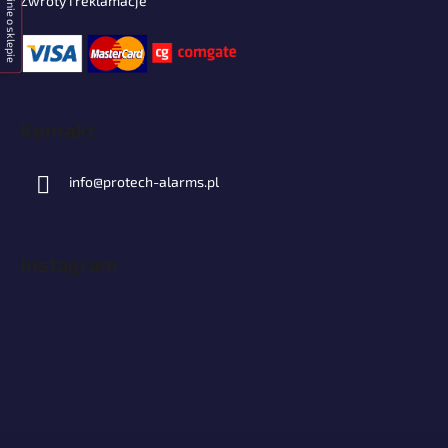
Opinie o sklepie
Zwroty i reklamacje
Kontakt
info
@
protech-alarms.pl
Instagram