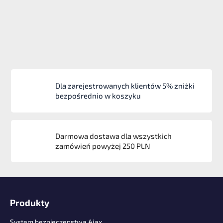
Dla zarejestrowanych klientów 5% zniżki
bezpośrednio w koszyku
Darmowa dostawa dla wszystkich
zamówień powyżej 250 PLN
S
t
Produkty
o
p
System bezpieczenstwa Ajax