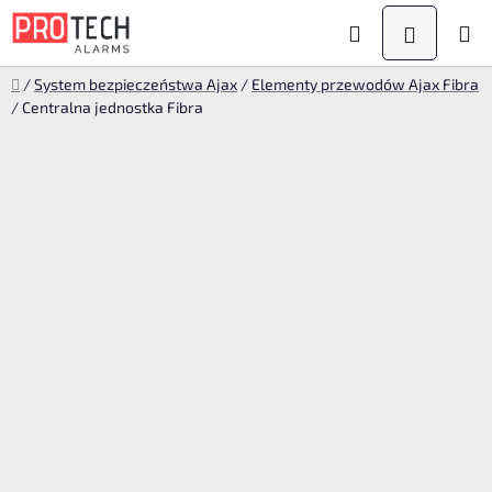
Przejść
Szukaj
KOSZYK
do
treści
Home
/
System bezpieczeństwa Ajax
/
Elementy przewodów Ajax Fibra
/
Centralna jednostka Fibra