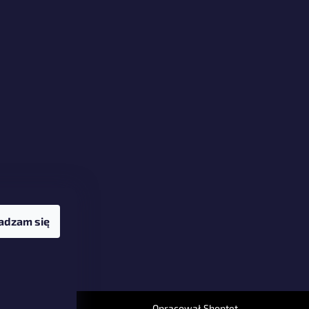
adzam się
Opracował Shoptet