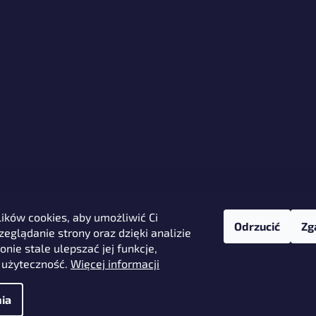
ków cookies, aby umożliwić Ci
Odrzucić
Zg
eglądanie strony oraz dzięki analizie
onie stale ulepszać jej funkcje,
 użyteczność.
Więcej informacji
ia
trzeżone.
Edytuj ustawienia plików cookie