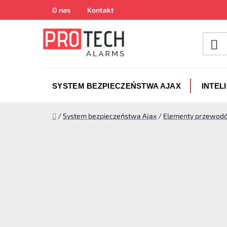
Przejść
O nas
Kontakt
do
treści
SYSTEM BEZPIECZEŃSTWA AJAX
INTEL
Home
/
System bezpieczeństwa Ajax
/
Elementy przewodó