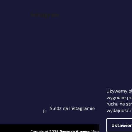
Instagram
Używamy pli
wygodne prz
ruchu na str
Śledź na Instagramie
wydajność i
Ustawien
Copyright 2026
Protech Alarms
. Wszystkie prawa zas