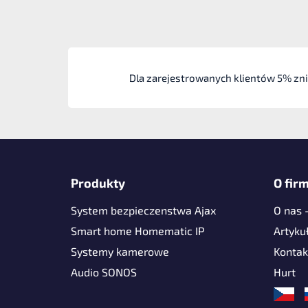
Dla zarejestrowanych klientów 5% zn
S
t
Produkty
O firm
o
System bezpieczenstwa Ajax
O nas 
p
k
Smart home Homematic IP
Artyku
a
Systemy kamerowe
Kontak
Audio SONOS
Hurt