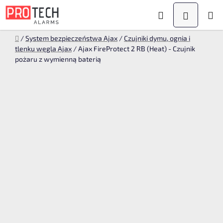
Przejść
Szukaj
KOSZYK
do
treści
Home
/
System bezpieczeństwa Ajax
/
Czujniki dymu, ognia i
tlenku węgla Ajax
/
Ajax FireProtect 2 RB (Heat) - Czujnik
pożaru z wymienną baterią