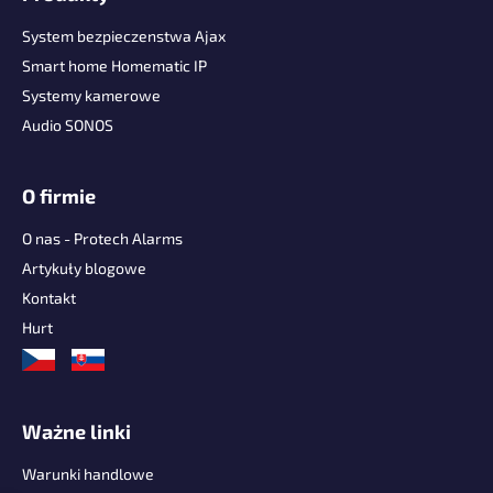
o
p
System bezpieczenstwa Ajax
k
Smart home Homematic IP
a
Systemy kamerowe
Audio SONOS
O firmie
O nas - Protech Alarms
Artykuły blogowe
Kontakt
Hurt
Ważne linki
Warunki handlowe