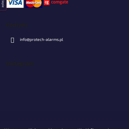
Kontakt
info
@
protech-alarms.pl
Instagram