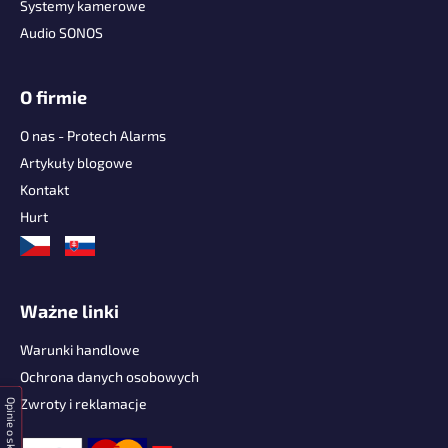
a
Systemy kamerowe
Audio SONOS
O firmie
O nas - Protech Alarms
Artykuły blogowe
Kontakt
Hurt
Ważne linki
Warunki handlowe
Ochrona danych osobowych
Zwroty i reklamacje
Opinie o sklepie