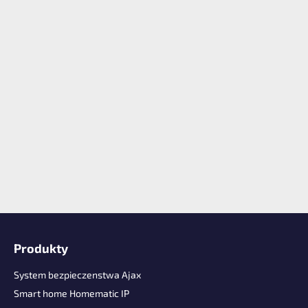
S
t
Produkty
o
p
System bezpieczenstwa Ajax
k
Smart home Homematic IP