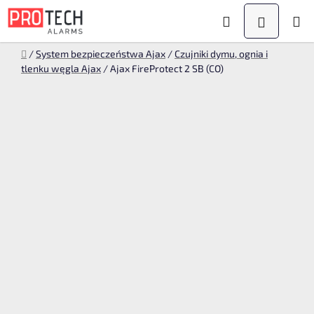
Przejść
Szukaj
KOSZYK
do
treści
Home
/
System bezpieczeństwa Ajax
/
Czujniki dymu, ognia i
tlenku węgla Ajax
/
Ajax FireProtect 2 SB (CO)