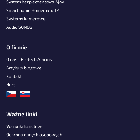
p
System bezpieczenstwa Ajax
k
Smart home Homematic IP
a
Systemy kamerowe
Audio SONOS
O firmie
O nas - Protech Alarms
Artykuły blogowe
Kontakt
Hurt
Ważne linki
Warunki handlowe
Ochrona danych osobowych