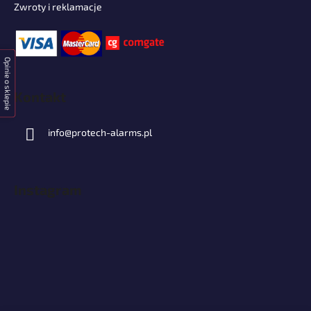
Zwroty i reklamacje
Opinie o sklepie
Kontakt
info
@
protech-alarms.pl
Instagram