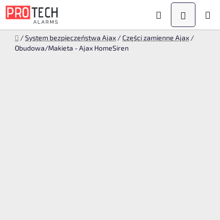
Przejść
Szukaj
KOSZYK
do
treści
Home
/
System bezpieczeństwa Ajax
/
Części zamienne Ajax
/
Obudowa/Makieta - Ajax HomeSiren