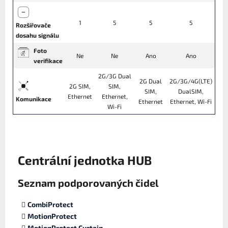
1
5
5
5
Rozšiřovače
dosahu signálu
Foto
Ne
Ne
Ano
Ano
verifikace
2G/3G Dual
2G Dual
2G/3G/4G(LTE)
2G SIM,
SIM,
SIM,
DualSIM,
Ethernet
Ethernet,
Komunikace
Ethernet
Ethernet, Wi-Fi
Wi-Fi
Centrální jednotka HUB
Seznam podporovaných čidel
CombiProtect
MotionProtect
MotionProtect Curtain