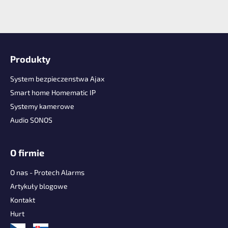
S
t
Produkty
o
p
System bezpieczenstwa Ajax
k
Smart home Homematic IP
a
Systemy kamerowe
Audio SONOS
O firmie
O nas - Protech Alarms
Artykuły blogowe
Kontakt
Hurt