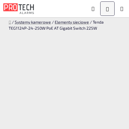
Przejść
Szukaj
KOSZYK
do
treści
Home
/
Systemy kamerowe
/
Elementy sieciowe
/
Tenda
TEG1124P-24-250W PoE AT Gigabit Switch 225W