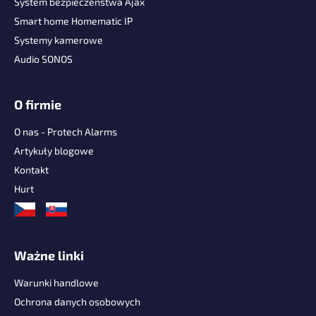
p
System bezpieczenstwa Ajax
k
Smart home Homematic IP
a
Systemy kamerowe
Audio SONOS
O firmie
O nas - Protech Alarms
Artykuły blogowe
Kontakt
Hurt
Ważne linki
Warunki handlowe
Ochrona danych osobowych