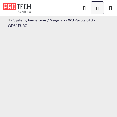
Przejść
Szukaj
KOSZYK
do
treści
Home
/
Systemy kamerowe
/
Magazyn
/
WD Purple 6TB -
WD64PURZ