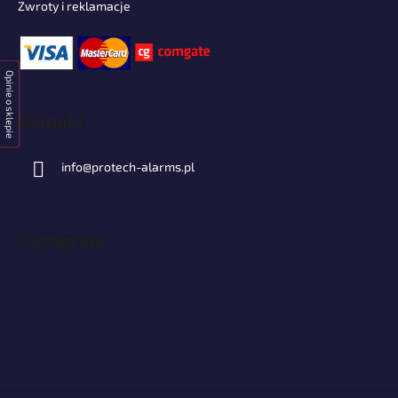
Zwroty i reklamacje
Opinie o sklepie
Kontakt
info
@
protech-alarms.pl
Instagram