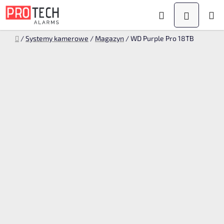
Przejść
Szukaj
KOSZYK
do
treści
Home
/
Systemy kamerowe
/
Magazyn
/
WD Purple Pro 18TB