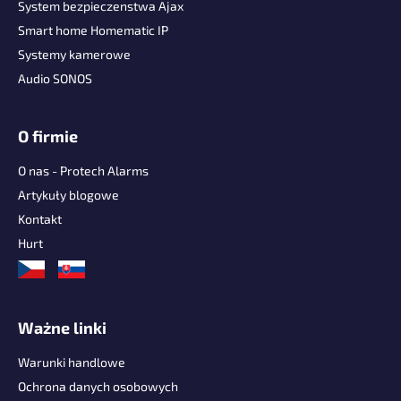
p
System bezpieczenstwa Ajax
k
Smart home Homematic IP
a
Systemy kamerowe
Audio SONOS
O firmie
O nas - Protech Alarms
Artykuły blogowe
Kontakt
Hurt
Ważne linki
Warunki handlowe
Ochrona danych osobowych