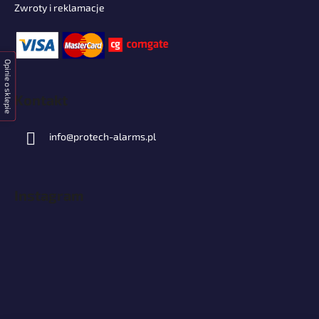
Zwroty i reklamacje
Opinie o sklepie
Kontakt
info
@
protech-alarms.pl
Instagram