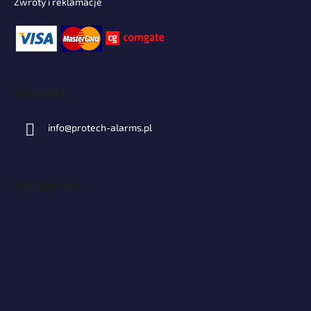
Zwroty i reklamacje
Kontakt
info
@
protech-alarms.pl
Instagram