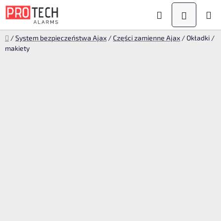
Przejść
Szukaj
KOSZYK
do
treści
Home
/
System bezpieczeństwa Ajax
/
Części zamienne Ajax
/
Okładki /
makiety