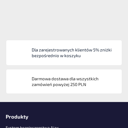
Dla zarejestrowanych klientów 5% zniżki
bezpośrednio w koszyku
Darmowa dostawa dla wszystkich
zamówień powyżej 250 PLN
S
t
Produkty
o
p
System bezpieczenstwa Ajax