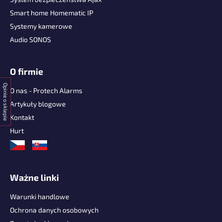
k
Smart home Homematic IP
a
Systemy kamerowe
Audio SONOS
O firmie
Opinie o sklepie
O nas - Protech Alarms
Artykuły blogowe
Kontakt
Hurt
Ważne linki
Warunki handlowe
Ochrona danych osobowych