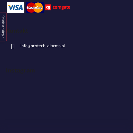
Opinie o sklepie
Kontakt
info
@
protech-alarms.pl
Instagram