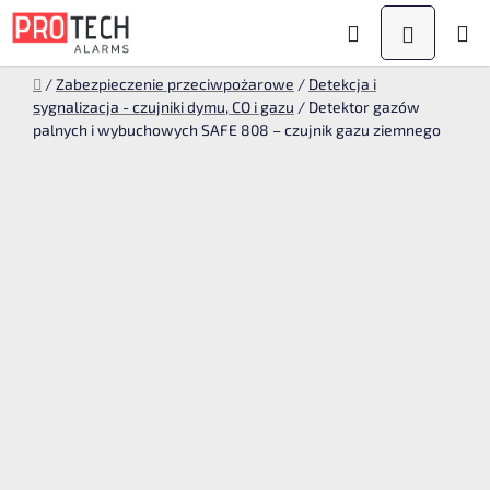
Przejść
Szukaj
KOSZYK
do
treści
Home
/
Zabezpieczenie przeciwpożarowe
/
Detekcja i
sygnalizacja - czujniki dymu, CO i gazu
/
Detektor gazów
palnych i wybuchowych SAFE 808 – czujnik gazu ziemnego