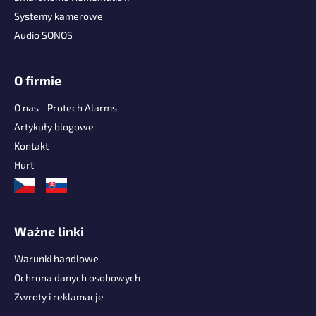
a
Systemy kamerowe
Audio SONOS
O firmie
O nas - Protech Alarms
Artykuły blogowe
Kontakt
Hurt
Ważne linki
Warunki handlowe
Ochrona danych osobowych
Zwroty i reklamacje