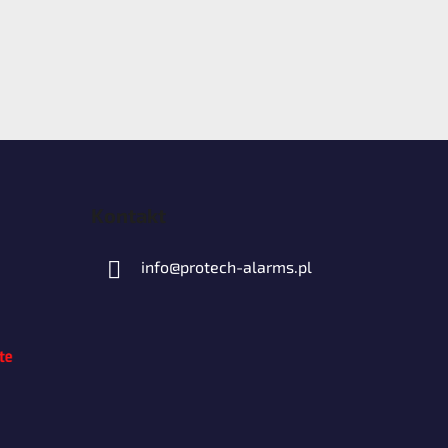
Kontakt
info
@
protech-alarms.pl