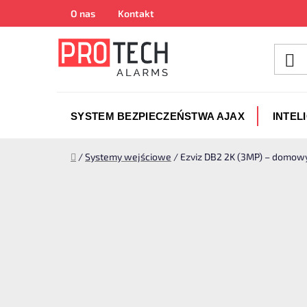
Przejść
O nas
Kontakt
do
treści
SYSTEM BEZPIECZEŃSTWA AJAX
INTEL
Home
/
Systemy wejściowe
/
Ezviz DB2 2K (3MP) – domow