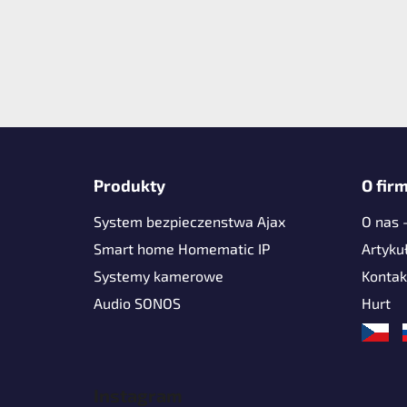
S
t
Produkty
O firm
o
System bezpieczenstwa Ajax
O nas 
p
k
Smart home Homematic IP
Artyku
a
Systemy kamerowe
Kontak
Audio SONOS
Hurt
Instagram